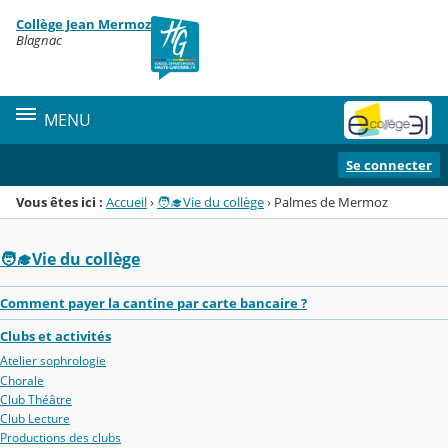
Panneau de gestion des cookies
Collège Jean Mermoz
Menu de la rubrique
Contenu
Blagnac
MENU
Se connecter
Vous êtes ici :
Accueil
›
🧑‍🎓Vie du collège
›
Palmes de Mermoz
🧑‍🎓Vie du collège
Comment payer la cantine par carte bancaire ?
Clubs et activités
Atelier sophrologie
Chorale
Club Théâtre
Club Lecture
Productions des clubs