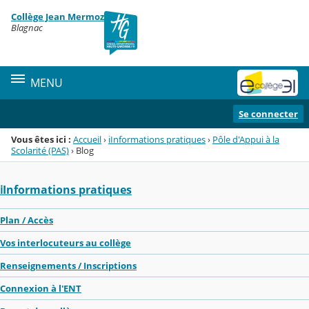
Panneau de gestion des cookies
Collège Jean Mermoz
Menu de la rubrique
Contenu
Blagnac
MENU
Se connecter
Vous êtes ici :
Accueil
›
ℹ️Informations pratiques
›
Pôle d'Appui à la
Scolarité (PAS)
›
Blog
ℹ️Informations pratiques
Plan / Accès
Vos interlocuteurs au collège
Renseignements / Inscriptions
Connexion à l'ENT