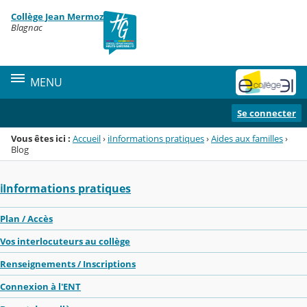
Panneau de gestion des cookies
Collège Jean Mermoz
Menu de la rubrique
Contenu
Blagnac
MENU
Se connecter
Vous êtes ici :
Accueil
›
ℹ️Informations pratiques
›
Aides aux familles
›
Blog
ℹ️Informations pratiques
Plan / Accès
Vos interlocuteurs au collège
Renseignements / Inscriptions
Connexion à l'ENT