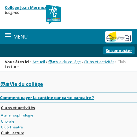
Panneau de gestion des cookies
Collège Jean Mermoz
Menu de la rubrique
Contenu
Blagnac
MENU
Se connecter
Vous êtes ici :
Accueil
›
🧑‍🎓Vie du collège
›
Clubs et activités
›
Club
Lecture
🧑‍🎓Vie du collège
Comment payer la cantine par carte bancaire ?
Clubs et activités
Atelier sophrologie
Chorale
Club Théâtre
Club Lecture