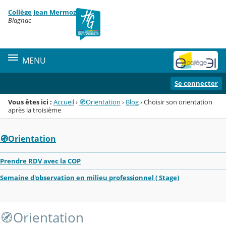
Panneau de gestion des cookies
Collège Jean Mermoz
Menu de la rubrique
Contenu
Blagnac
MENU
Se connecter
Vous êtes ici :
Accueil
›
🧭Orientation
›
Blog
›
Choisir son orientation
après la troisième
🧭Orientation
Prendre RDV avec la COP
Semaine d'observation en milieu professionnel ( Stage)
🧭Orientation