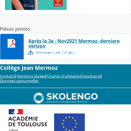
Pièces jointes
Après la 3e - Nov2021 Mermoz- derniere
version
Télécharger
( .
pdf
,
2.37
Mo
)
Collège Jean Mermoz
Contacts
Mentions légales
Chartes d'utilisation
Assistance
Données personnelles