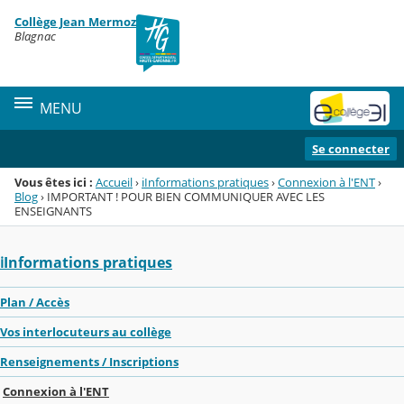
Panneau de gestion des cookies
Collège Jean Mermoz
Menu de la rubrique
Contenu
Blagnac
MENU
Se connecter
Vous êtes ici :
Accueil
›
ℹ️Informations pratiques
›
Connexion à l'ENT
›
Blog
›
IMPORTANT ! POUR BIEN COMMUNIQUER AVEC LES
ENSEIGNANTS
ℹ️Informations pratiques
Plan / Accès
Vos interlocuteurs au collège
Renseignements / Inscriptions
Connexion à l'ENT