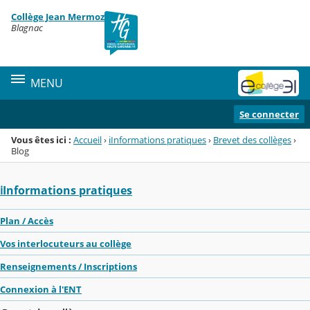
Panneau de gestion des cookies
Collège Jean Mermoz
Menu de la rubrique
Contenu
Blagnac
MENU
Se connecter
Vous êtes ici :
Accueil
›
ℹ️Informations pratiques
›
Brevet des collèges
›
Blog
ℹ️Informations pratiques
Plan / Accès
Vos interlocuteurs au collège
Renseignements / Inscriptions
Connexion à l'ENT