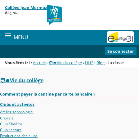
Panneau de gestion des cookies
Collège Jean Mermoz
Menu de la rubrique
Contenu
Blagnac
MENU
Se connecter
Vous êtes ici :
Accueil
›
🧑‍🎓Vie du collège
›
ULIS
›
Blog
›
La classe
🧑‍🎓Vie du collège
Comment payer la cantine par carte bancaire ?
Clubs et activités
Atelier sophrologie
Chorale
Club Théâtre
Club Lecture
Productions des clubs