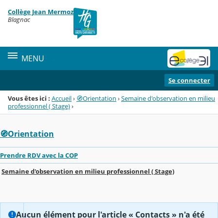
Panneau de gestion des cookies
Collège Jean Mermoz
Menu de la rubrique
Contenu
Blagnac
MENU
Se connecter
Vous êtes ici :
Accueil
›
🧭Orientation
›
Semaine d'observation en milieu
professionnel ( Stage)
›
🧭Orientation
Prendre RDV avec la COP
Semaine d'observation en milieu professionnel ( Stage)
Aucun élément pour l'article « Contacts » n'a été