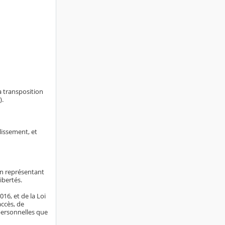
a transposition
).
blissement, et
on représentant
libertés.
16, et de la Loi
accès, de
 personnelles que