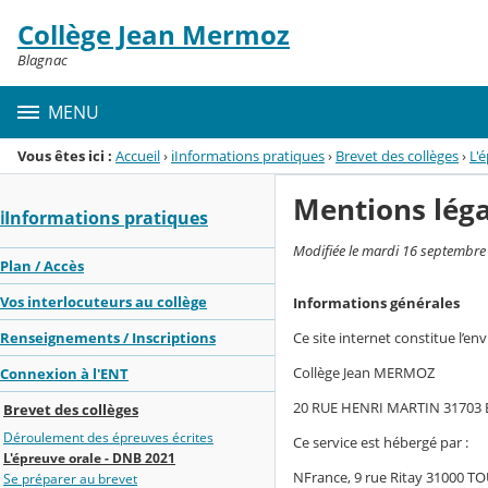
Panneau de gestion des cookies
Collège Jean Mermoz
Menu de la rubrique
Contenu
Blagnac
MENU
Vous êtes ici :
Accueil
›
ℹ️Informations pratiques
›
Brevet des collèges
›
L'
Mentions léga
ℹ️Informations pratiques
Modifiée le mardi 16 septembre
Plan / Accès
Vos interlocuteurs au collège
Informations générales
Ce site internet constitue l’en
Renseignements / Inscriptions
Collège Jean MERMOZ
Connexion à l'ENT
20 RUE HENRI MARTIN 31703
Brevet des collèges
Déroulement des épreuves écrites
Ce service est hébergé par :
L'épreuve orale - DNB 2021
NFrance, 9 rue Ritay 31000 
Se préparer au brevet