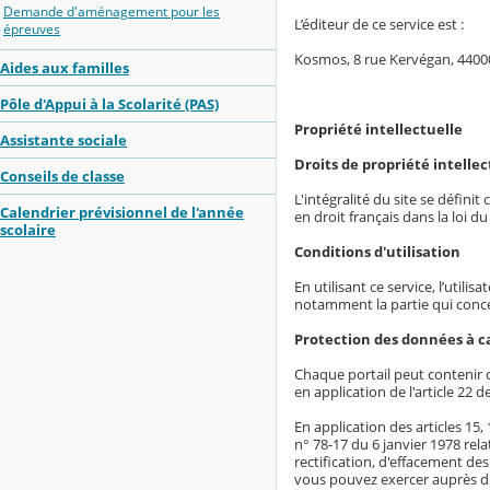
Demande d'aménagement pour les
L’éditeur de ce service est :
épreuves
Kosmos, 8 rue Kervégan, 440
Aides aux familles
Pôle d'Appui à la Scolarité (PAS)
Propriété intellectuelle
Assistante sociale
Droits de propriété intellect
Conseils de classe
L'intégralité du site se défin
Calendrier prévisionnel de l'année
en droit français dans la loi du
scolaire
Conditions d'utilisation
En utilisant ce service, l’utili
notamment la partie qui conc
Protection des données à c
Chaque portail peut contenir 
en application de l'article 22 d
En application des articles 15
n° 78-17 du 6 janvier 1978 rela
rectification, d'effacement de
vous pouvez exercer auprès du