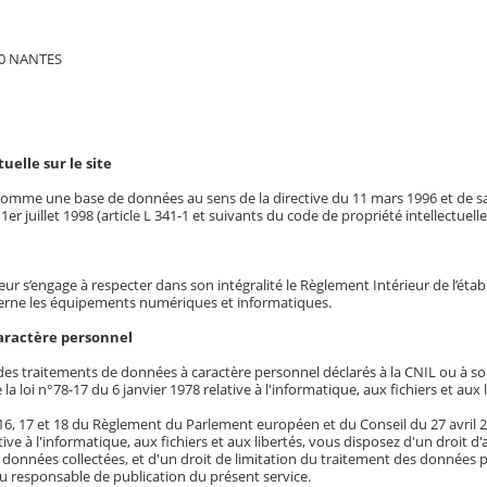
00 NANTES
uelle sur le site
it comme une base de données au sens de la directive du 11 mars 1996 et de s
 1er juillet 1998 (article L 341-1 et suivants du code de propriété intellectuelle
sateur s’engage à respecter dans son intégralité le Règlement Intérieur de l’éta
erne les équipements numériques et informatiques.
aractère personnel
des traitements de données à caractère personnel déclarés à la CNIL ou à s
e la loi n°78-17 du 6 janvier 1978 relative à l'informatique, aux fichiers et aux 
, 16, 17 et 18 du Règlement du Parlement européen et du Conseil du 27 avril 20
tive à l'informatique, aux fichiers et aux libertés, vous disposez d'un droit d'
s données collectées, et d'un droit de limitation du traitement des données
 responsable de publication du présent service.